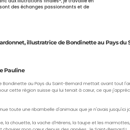
c aux illutrations finales-, je travaille en
Ce sont des échanges passionnants et de
ardonnet, illustratrice de Bondinette au Pays du
e Pauline
 de Bondinette au Pays du Saint-Bernard mettait avant tout l'
ur cette région suisse qui lui tenait à c
œ
ur, ce que j'appréc
enue toute une ribambelle d'animaux que je n'avais jusqu'ici 
le, la chouette, la vache d'Hérens, la taupe et les marmottes,
ait chavirer mon
c
œ
ur depuis des années : le Saint-Bernard !