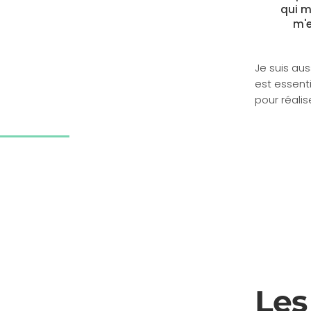
qui m
m'e
Je suis au
est essenti
pour réalis
Les