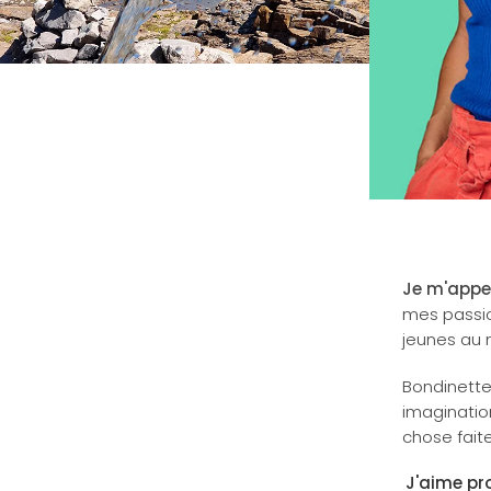
Je m'appe
mes passion
jeunes au 
Bondinette
imaginatio
chose faite
J'aime pr