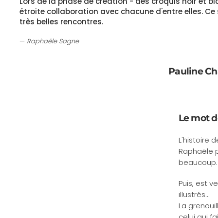
Lors de la phase de création - des croquis noir et blan
étroite collaboration avec chacune d'entre elles. 
très belles rencontres.
Raphaële Sagne
Pauline Ch
Le mot d
L'histoire
Raphaële po
beaucoup.
Puis, est v
illustrés...
La grenouil
celui qui f