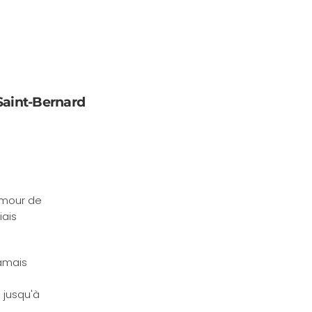
 Saint-Bernard
amour de
iais
jamais
 jusqu'à