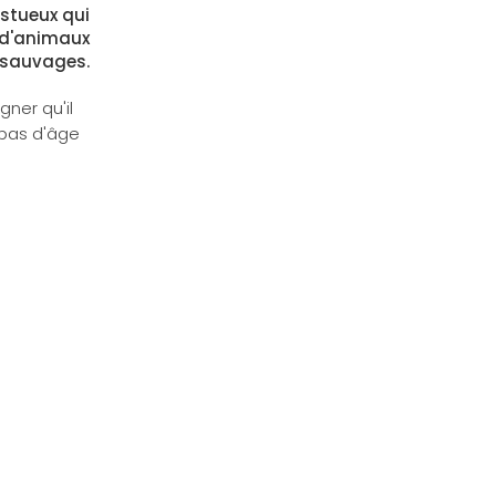
estueux qui
n d'animaux
sauvages.
ner qu'il
a pas d'âge